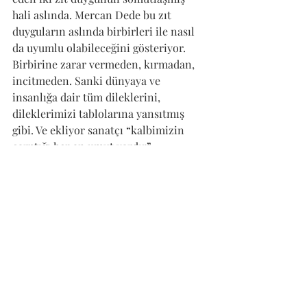
hali aslında. Mercan Dede bu zıt 
duyguların aslında birbirleri ile nasıl 
da uyumlu olabileceğini gösteriyor. 
Birbirine zarar vermeden, kırmadan, 
incitmeden. Sanki dünyaya ve 
insanlığa dair tüm dileklerini, 
dileklerimizi tablolarına yansıtmış 
gibi. Ve ekliyor sanatçı “kalbimizin 
çarptığı her an umut vardır”.
Mercan Dede “ Büyülü Çarklar” 
serisinde yer alan her bir eserde renk 
kullanımı, resime kattığı detaylar, 
dünyevi ve uhrevi alemi temsil eden 
semboller ile izleyicisini içsel bir 
arınmaya davet ediyor. Sergi 5 Kasım’a 
kadar Ekavart Gallery’de izlenebilir. 