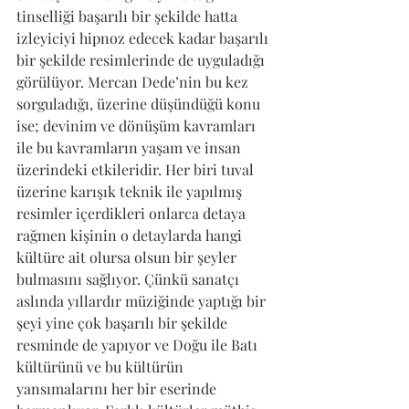
tinselliği başarılı bir şekilde hatta 
izleyiciyi hipnoz edecek kadar başarılı 
bir şekilde resimlerinde de uyguladığı 
görülüyor. Mercan Dede’nin bu kez 
sorguladığı, üzerine düşündüğü konu 
ise; devinim ve dönüşüm kavramları 
ile bu kavramların yaşam ve insan 
üzerindeki etkileridir. Her biri tuval 
üzerine karışık teknik ile yapılmış 
resimler içerdikleri onlarca detaya 
rağmen kişinin o detaylarda hangi 
kültüre ait olursa olsun bir şeyler 
bulmasını sağlıyor. Çünkü sanatçı 
aslında yıllardır müziğinde yaptığı bir 
şeyi yine çok başarılı bir şekilde 
resminde de yapıyor ve Doğu ile Batı 
kültürünü ve bu kültürün 
yansımalarını her bir eserinde 