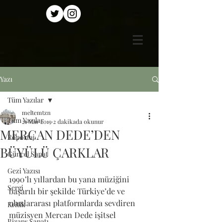
Yazı
Tüm Yazılar
meltemtzn
Tüm Yazılar
21 Mar 2019
2 dakikada okunur
MERCAN DEDE’DEN
Röportaj
BÜYÜLÜ ÇARKLAR
Güncel Sanat
Gezi Yazısı
1990’lı yıllardan bu yana müziğini 
Sergi
başarılı bir şekilde Türkiye’de ve 
uluslararası platformlarda sevdiren 
Kritik
müzisyen Mercan Dede işitsel 
Bizans Sanatı