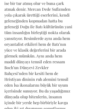
ise bir tur atmış olur ve buna çark 
atmak denir. Mercan Dede Sufizmden 
yola çıkarak ürettiği eserlerini, kendi 
geleneğinden kopmadan hatta bu 
geleneği Doğu ile Batı kültürünün yani 
tüm insanlığın birleştiği nokta olarak 
yansıtıyor. Resimlerde aynı anda hem 
oryantalist etkileri hem de Batı’nın 
yüce ve klasik değerlerini bir arada 
görmek mümkün. Aynı anda hem 
maddi dünyayı temsil eden ressam 
Boch’un Dünyevi Zevkler 
Bahçesi’nden bir kesiti hem de 
Hristiyan dininin ruh alemini temsil 
eden İsa ikonalarını büyük bir uyum 
içerisinde sunuyor. Bu da yaşadığımız 
dünyada olup bitenlerin, insanın 
içinde bir yerde hep birbiriyle kavga 
eden iki zıt duygunun somutlaşmış 