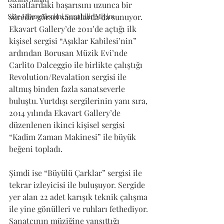
sanatlardaki başarısını uzunca bir 
Size Hizmetlerimi Sunabilir Miyim
süredir görsel sanatlarda da sunuyor. 
Ekavart Gallery’de 2011’de açtığı ilk 
kişisel sergisi “Aşıklar Kabilesi’nin” 
ardından Borusan Müzik Evi’nde 
Carlito Dalceggio ile birlikte çalıştığı 
Revolution/Revalation sergisi ile 
altmış binden fazla sanatseverle 
buluştu. Yurtdışı sergilerinin yanı sıra, 
2014 yılında Ekavart Gallery’de 
düzenlenen ikinci kişisel sergisi 
“Kadim Zaman Makinesi” ile büyük 
beğeni topladı.
Şimdi ise “Büyülü Çarklar” sergisi ile 
tekrar izleyicisi ile buluşuyor. Sergide 
yer alan 22 adet karışık teknik çalışma 
ile yine gönülleri ve ruhları fethediyor. 
Sanatçının müziğine yansıttığı 