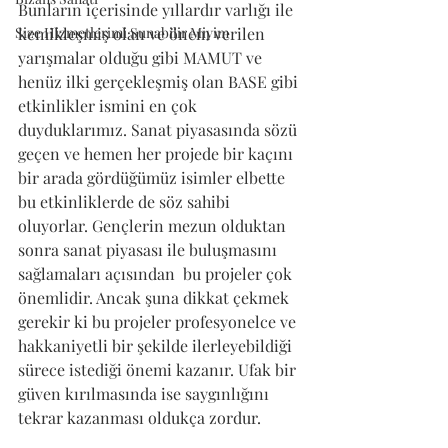
Bunların içerisinde yıllardır varlığı ile 
Size Hizmetlerimi Sunabilir Miyim
kemikleşmiş olan ve önem verilen 
yarışmalar olduğu gibi MAMUT ve 
henüz ilki gerçekleşmiş olan BASE gibi 
etkinlikler ismini en çok 
duyduklarımız. Sanat piyasasında sözü 
geçen ve hemen her projede bir kaçını 
bir arada gördüğümüz isimler elbette 
bu etkinliklerde de söz sahibi 
oluyorlar. Gençlerin mezun olduktan 
sonra sanat piyasası ile buluşmasını 
sağlamaları açısından  bu projeler çok 
önemlidir. Ancak şuna dikkat çekmek 
gerekir ki bu projeler profesyonelce ve 
hakkaniyetli bir şekilde ilerleyebildiği 
sürece istediği önemi kazanır. Ufak bir 
güven kırılmasında ise saygınlığını 
tekrar kazanması oldukça zordur. 