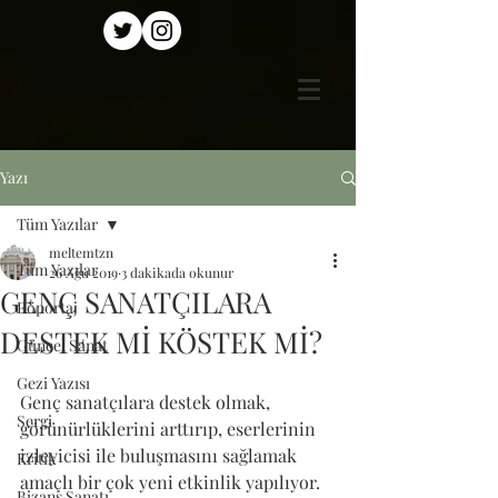
Yazı
Tüm Yazılar
meltemtzn
Tüm Yazılar
26 Ağu 2019
3 dakikada okunur
GENÇ SANATÇILARA
Röportaj
DESTEK Mİ KÖSTEK Mİ?
Güncel Sanat
Gezi Yazısı
Genç sanatçılara destek olmak, 
Sergi
görünürlüklerini arttırıp, eserlerinin 
izleyicisi ile buluşmasını sağlamak 
Kritik
amaçlı bir çok yeni etkinlik yapılıyor. 
Bizans Sanatı