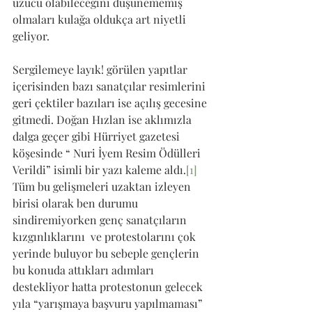
üzücü olabileceğini düşünememiş 
olmaları kulağa oldukça art niyetli 
geliyor. 
Sergilemeye layık! görülen yapıtlar 
içerisinden bazı sanatçılar resimlerini 
geri çektiler bazıları ise açılış gecesine 
gitmedi. Doğan Hızlan ise aklımızla 
dalga geçer gibi Hürriyet gazetesi 
köşesinde “ Nuri İyem Resim Ödülleri 
Verildi” isimli bir yazı kaleme aldı.
[1]
Tüm bu gelişmeleri uzaktan izleyen 
birisi olarak ben durumu 
sindiremiyorken genç sanatçıların 
kızgınlıklarını  ve protestolarını çok 
yerinde buluyor bu sebeple gençlerin 
bu konuda attıkları adımları 
destekliyor hatta protestonun gelecek 
yıla “yarışmaya başvuru yapılmaması” 