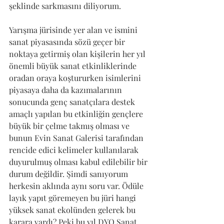
şeklinde sarkmasını diliyorum. 
Yarışma jürisinde yer alan ve ismini 
sanat piyasasında sözü geçer bir 
noktaya getirmiş olan kişilerin her yıl 
önemli büyük sanat etkinliklerinde 
oradan oraya koştururken isimlerini 
piyasaya daha da kazımalarının 
sonucunda genç sanatçılara destek 
amaçlı yapılan bu etkinliğin gençlere 
büyük bir çelme takmış olması ve 
bunun Evin Sanat Galerisi tarafından 
rencide edici kelimeler kullanılarak 
duyurulmuş olması kabul edilebilir bir 
durum değildir. Şimdi sanıyorum 
herkesin aklında aynı soru var. Ödüle 
layık yapıt göremeyen bu jüri hangi 
yüksek sanat ekolünden gelerek bu 
karara vardı? Peki bu yıl DYO Sanat 