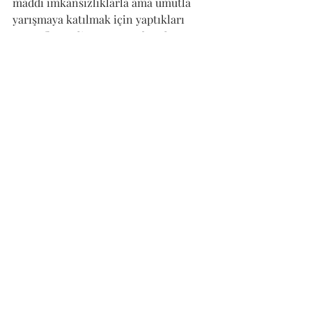
maddi imkansızlıklarla ama umutla 
yarışmaya katılmak için yaptıkları 
masraflar  geliyor. Sonra da “ulu” 
jürinin “ödüle layık görülmedi” 
açıklaması geliyor.  Genç sanatçıların 
ümidini kırıp kırmamak bu açıklamayı 
yaparken hiç akıllarına geldi mi 
bilmiyorum. Geldiyse işin etik ve 
vicdani sorumluluğunu sayın jüri 
ekibine bırakıyor onlara çok 
sevdikleri koltuklarında mutluluklar 
diliyorum.
[1]
http://www.hurriyet.com.tr/yazarlar/do
gan-hizlan/nuri-iyem-resim-odulleri-
verildi-40879511