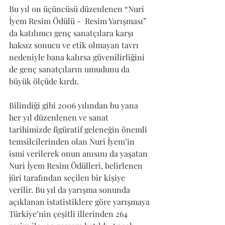
Bu yıl on üçüncüsü düzenlenen “Nuri 
İyem Resim Ödülü -  Resim Yarışması” 
da katılımcı genç sanatçılara karşı 
haksız sonucu ve etik olmayan tavrı 
nedeniyle bana kalırsa güvenilirliğini 
de genç sanatçıların umudunu da 
büyük ölçüde kırdı. 
Bilindiği gibi 2006 yılından bu yana 
her yıl düzenlenen ve sanat 
tarihimizde figüratif geleneğin önemli 
temsilcilerinden olan Nuri İyem’in 
ismi verilerek onun anısını da yaşatan 
Nuri İyem Resim Ödülleri, belirlenen 
jüri tarafından seçilen bir kişiye 
verilir. Bu yıl da yarışma sonunda 
açıklanan istatistiklere göre yarışmaya 
Türkiye’nin çeşitli illerinden 264 