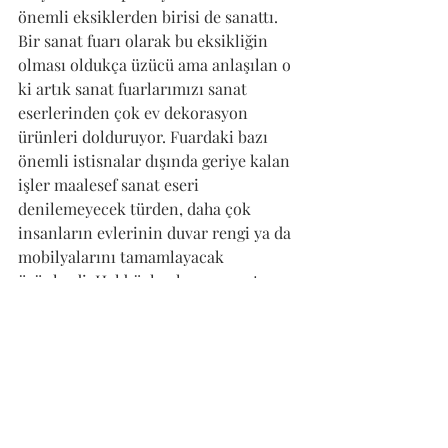
önemli eksiklerden birisi de sanattı. 
Bir sanat fuarı olarak bu eksikliğin 
olması oldukça üzücü ama anlaşılan o 
ki artık sanat fuarlarımızı sanat 
eserlerinden çok ev dekorasyon 
ürünleri dolduruyor. Fuardaki bazı 
önemli istisnalar dışında geriye kalan 
işler maalesef sanat eseri 
denilemeyecek türden, daha çok 
insanların evlerinin duvar rengi ya da 
mobilyalarını tamamlayacak 
ürünlerdi. Hal böyle olunca sanatın 
geldiği nokta onca birikimden sonra 
bu olabilir mi? Yoksa sanatçılar da mı 
bizimle dalga geçiyor? diye 
düşünmüyor değil insan. Sanat eseri 
adı altında insanların para kazanma 
hırsı bir kez daha Adorno'nun kültür 