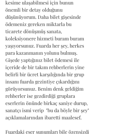
kesime ulaşabilmesi için bunun 
önemli bir detay olduğunu 
düşünüyorum. Daha bilet gişesinde 
ödemeniz gereken miktarla bu 
ticarete dönüşmüş sanata, 
koleksiyonere hizmeti buram buram 
yaşıyorsunuz. Fuarda her şey, herkes 
para kazanmanın yolunu bulmuş. 
Gişede yaptığınız bilet ödemesi ile 
içeride de bir takım rehberlerin yine 
belirli bir ücret karşılığında bir grup 
insanı fuarda gezintiye çıkardığını 
görüyorsunuz. Benim denk geldiğim 
rehberler ise gezdirdiği gruplara 
eserlerin önünde birkaç saniye durup, 
sanatçı ismi verip  "bu da böyle bir şey" 
açıklamalarından ibaretti maalesef. 
Fuardaki eser sunumları bile özensizdi 