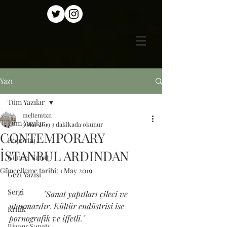
Yazı
Tüm Yazılar
meltemtzn
Tüm Yazılar
3 Mar 2019
3 dakikada okunur
CONTEMPORARY
Röportaj
İSTANBUL ARDINDAN
Güncel Sanat
Güncelleme tarihi:
1 May 2019
Gezi Yazısı
Sergi
                 "Sanat yapıtları çileci ve 
utanmazdır. Kültür endüstrisi ise 
Kritik
pornografik ve iffetli."
Bizans Sanatı