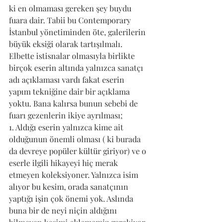
ki en olmaması gereken şey buydu 
fuara dair. Tabii bu Contemporary 
İstanbul yönetiminden öte, galerilerin 
büyük eksiği olarak tartışılmalı.  
Elbette istisnalar olmasıyla birlikte 
birçok eserin altında yalnızca sanatçı 
adı açıklaması vardı fakat eserin 
yapım tekniğine dair bir açıklama 
yoktu. Bana kalırsa bunun sebebi de 
fuarı gezenlerin ikiye ayrılması; 
1. Aldığı eserin yalnızca kime ait 
olduğunun önemli olması ( ki burada 
da devreye popüler kültür giriyor) ve o 
eserle ilgili hikayeyi hiç merak 
etmeyen koleksiyoner. Yalnızca isim 
alıyor bu kesim, orada sanatçının 
yaptığı işin çok önemi yok. Aslında 
buna bir de neyi niçin aldığını 