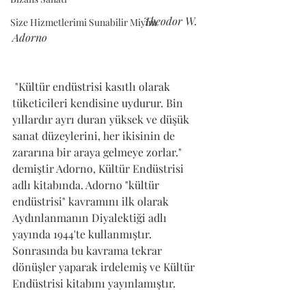
                                                Theodor W. 
Size Hizmetlerimi Sunabilir Miyim
Adorno
 "Kültür endüstrisi kasıtlı olarak 
tüketicileri kendisine uydurur. Bin 
yıllardır ayrı duran yüksek ve düşük 
sanat düzeylerini, her ikisinin de 
zararına bir araya gelmeye zorlar." 
demiştir Adorno, Kültür Endüstrisi 
adlı kitabında. Adorno "kültür 
endüstrisi" kavramını ilk olarak 
Aydınlanmanın Diyalektiği adlı 
yayında 1944'te kullanmıştır. 
Sonrasında bu kavrama tekrar 
dönüşler yaparak irdelemiş ve Kültür 
Endüstrisi kitabını yayınlamıştır.