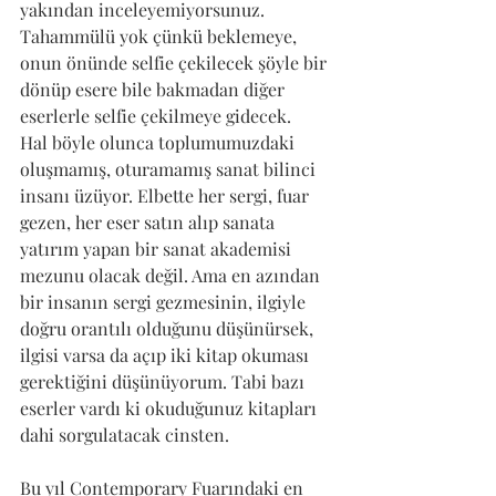
yakından inceleyemiyorsunuz. 
Tahammülü yok çünkü beklemeye, 
onun önünde selfie çekilecek şöyle bir 
dönüp esere bile bakmadan diğer 
eserlerle selfie çekilmeye gidecek. 
Hal böyle olunca toplumumuzdaki 
oluşmamış, oturamamış sanat bilinci 
insanı üzüyor. Elbette her sergi, fuar 
gezen, her eser satın alıp sanata 
yatırım yapan bir sanat akademisi 
mezunu olacak değil. Ama en azından 
bir insanın sergi gezmesinin, ilgiyle 
doğru orantılı olduğunu düşünürsek, 
ilgisi varsa da açıp iki kitap okuması 
gerektiğini düşünüyorum. Tabi bazı 
eserler vardı ki okuduğunuz kitapları 
dahi sorgulatacak cinsten.
Bu yıl Contemporary Fuarındaki en 