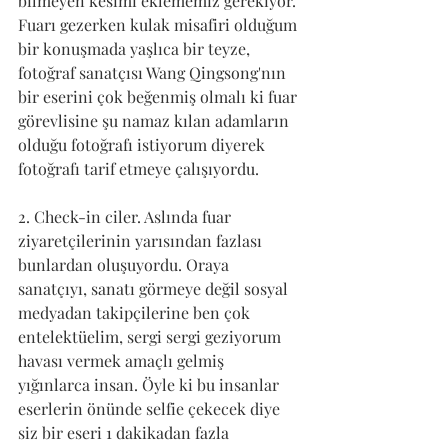
bilmeyen kesimi eklememiz gerekiyor. 
Fuarı gezerken kulak misafiri olduğum 
bir konuşmada yaşlıca bir teyze, 
fotoğraf sanatçısı Wang Qingsong'nın 
bir eserini çok beğenmiş olmalı ki fuar 
görevlisine şu namaz kılan adamların 
olduğu fotoğrafı istiyorum diyerek 
fotoğrafı tarif etmeye çalışıyordu.
2. Check-in ciler. Aslında fuar 
ziyaretçilerinin yarısından fazlası 
bunlardan oluşuyordu. Oraya 
sanatçıyı, sanatı görmeye değil sosyal 
medyadan takipçilerine ben çok 
entelektüelim, sergi sergi geziyorum 
havası vermek amaçlı gelmiş 
yığınlarca insan. Öyle ki bu insanlar 
eserlerin önünde selfie çekecek diye 
siz bir eseri 1 dakikadan fazla 